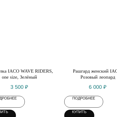
олка IACO WAVE RIDERS,
Рашгард женский IA
оne size, Зелёный
Розовый леопард
3 500
₽
6 000
₽
ДРОБНЕЕ
ПОДРОБНЕЕ
ПИТЬ
КУПИТЬ