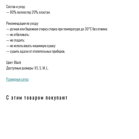
Состав и уход:
— 80% полиэстер 20% эластан.
Рекомендации по уходу:
— ручная или бережная стирка стирка при температуре до 30°C без отжима;
— не отбеливать;
— не гладить;
— не использовать машинную сушку;
— сушить вдали от отопительных приборов.
Цвет: Black
Доступные размеры: XS, S, M, L.
Размерная сетка
С этим товаром покупают