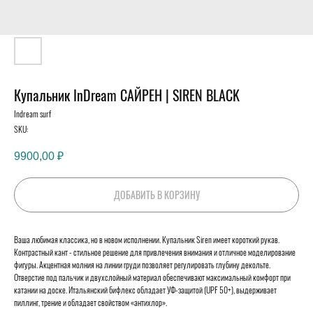
Купальник InDream САЙРЕН | SIREN BLACK
Indream surf
SKU:
9900,00
₽
ДОБАВИТЬ В КОРЗИНУ
Ваша любимая классика, но в новом исполнении. Купальник Siren имеет короткий рукав.
Контрастный кант - стильное решение для привлечения внимания и отличное моделирование
фигуры. Акцентная молния на линии груди позволяет регулировать глубину декольте.
Отверстие под пальчик и двухслойный материал обеспечивают максимальный комфорт при
катании на доске. Итальянский бифлекс обладает УФ-защитой (UPF 50+), выдерживает
пиллинг, трение и обладает свойством «антихлор».