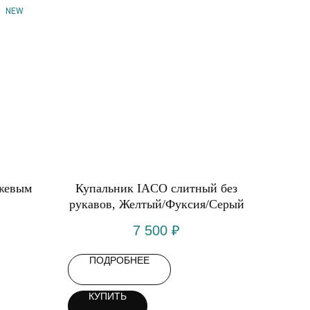
NEW
нжевым
Купальник IACO слитный без
рукавов, Желтый/Фуксия/Серый
7 500
₽
ПОДРОБНЕЕ
КУПИТЬ